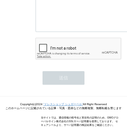
Copyright(c)2024
”ドレスショップ シュガーベル”
All Right Reserved
このホームページに記載されている記事・写真・図表などの無断複製、無断転載を禁じます
当サイトでは、通信情報の暗号化と実在性の証明のため、GMOグロ
ーバルサイン株式会社のSSLサーバ証明書を使用しております。 セ
キュアシールより、サーバ証明書の検証結果をご確認ください。