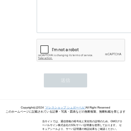
Copyright(c)2024
”ドレスショップ シュガーベル”
All Right Reserved
このホームページに記載されている記事・写真・図表などの無断複製、無断転載を禁じます
当サイトでは、通信情報の暗号化と実在性の証明のため、GMOグロ
ーバルサイン株式会社のSSLサーバ証明書を使用しております。 セ
キュアシールより、サーバ証明書の検証結果をご確認ください。